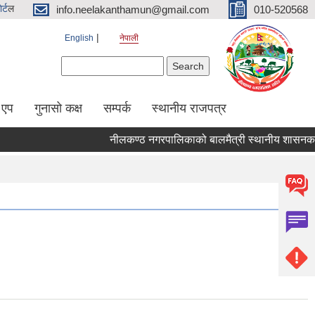
र्ट
ल
info.neelakanthamun@gmail.com
010-520568
English
नेपाली
Search form
Search
 एप
गुनासो कक्ष
सम्पर्क
स्थानीय राजपत्र
नीलकण्ठ नगरपालिकाको बालमैत्री स्थानीय शासनका ५१ 