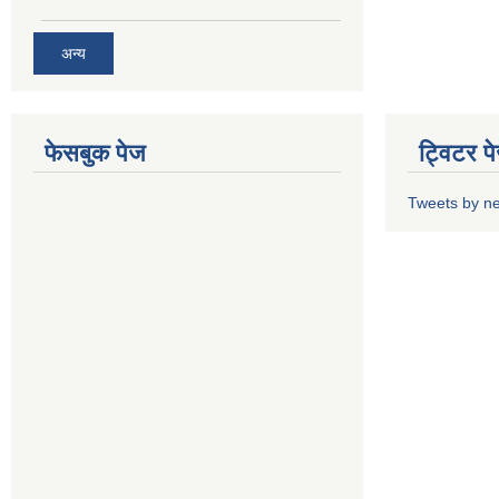
अन्य
फेसबुक पेज
ट्विटर प
Tweets by n