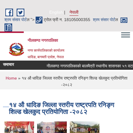
Skip to main content
English
नेपाली
श्रम संसार पाेर्ट
ल ">
ट्रोल फ्री न. 18105000355
श्रम संसार पाेर्ट
ल
नीलकण्ठ नगरपालिका
नगर कार्यपालिकाको कार्यालय
धादिङ, बागमती प्रदेश, नेपाल
समाचार
नीलकण्ठ नगरपालिकाको बालमैत्री स्थानीय शासनका ५१ वटा सू
You are here
Home
» १४ औ धादिङ जिल्ला स्तरीय राष्ट्रपति रनिङ्ग शिल्ड खेलकुद प्रतियोगिता
-२०८२
१४ औ धादिङ जिल्ला स्तरीय राष्ट्रपति रनिङ्ग
शिल्ड खेलकुद प्रतियोगिता -२०८२