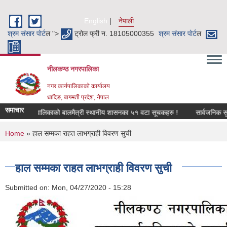
Skip to main content
English
नेपाली
श्रम संसार पाेर्ट
ल ">
ट्रोल फ्री न. 18105000355
श्रम संसार पाेर्ट
ल
नीलकण्ठ नगरपालिका
नगर कार्यपालिकाको कार्यालय
धादिङ, बागमती प्रदेश, नेपाल
समाचार
लकण्ठ नगरपालिकाको बालमैत्री स्थानीय शासनका ५१ वटा सूचकहरु !
सार्वजनिक सुनुवा
You are here
Home
» हाल सम्मका राहत लाभग्राही विवरण सुची
हाल सम्मका राहत लाभग्राही विवरण सुची
Submitted on:
Mon, 04/27/2020 - 15:28