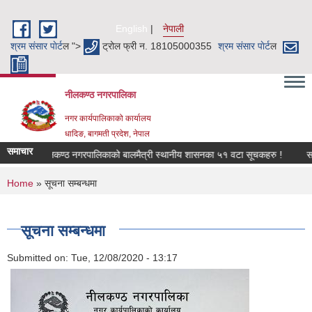
Skip to main content
English
नेपाली
श्रम संसार पाेर्ट
ल ">
ट्रोल फ्री न. 18105000355
श्रम संसार पाेर्ट
ल
नीलकण्ठ नगरपालिका
नगर कार्यपालिकाको कार्यालय
धादिङ, बागमती प्रदेश, नेपाल
समाचार
नीलकण्ठ नगरपालिकाको बालमैत्री स्थानीय शासनका ५१ वटा सूचकहरु !
सार्व
You are here
Home
» सूचना सम्बन्धमा
सूचना सम्बन्धमा
Submitted on:
Tue, 12/08/2020 - 13:17