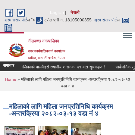
Skip to main content
English
नेपाली
श्रम संसार पाेर्ट
ल ">
ट्रोल फ्री न. 18105000355
श्रम संसार पाेर्ट
ल
नीलकण्ठ नगरपालिका
नगर कार्यपालिकाको कार्यालय
धादिङ, बागमती प्रदेश, नेपाल
समाचार
कण्ठ नगरपालिकाको बालमैत्री स्थानीय शासनका ५१ वटा सूचकहरु !
सार्वजनिक सुनुवा
You are here
Home
» महिलाको लागि महिला जनप्रतिनिधि कार्यक्रम -अन्तरक्रिया २०८२-०३-१३
वडा नं ४
महिलाको लागि महिला जनप्रतिनिधि कार्यक्रम
-अन्तरक्रिया २०८२-०३-१३ वडा नं ४