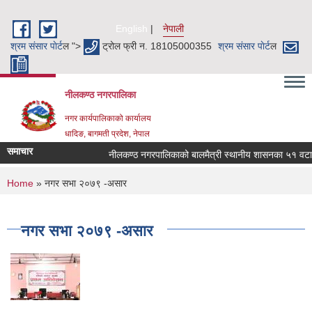
Skip to main content
English
नेपाली
श्रम संसार पाेर्ट
ल ">
ट्रोल फ्री न. 18105000355
श्रम संसार पाेर्ट
ल
नीलकण्ठ नगरपालिका
नगर कार्यपालिकाको कार्यालय
धादिङ, बागमती प्रदेश, नेपाल
समाचार
नीलकण्ठ नगरपालिकाको बालमैत्री स्थानीय शासनका ५१ वटा सू
You are here
Home
» नगर सभा २०७९ -असार
नगर सभा २०७९ -असार