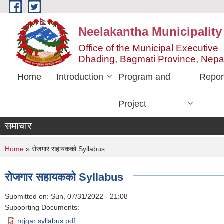
Skip to main content
Neelakantha Municipality
Office of the Municipal Executive
Dhading, Bagmati Province, Nepa
Home
Introduction
Program and
Repor
Project
समाचार
You are here
Home
» रोजगार सहायकको Syllabus
रोजगार सहायकको Syllabus
Submitted on:
Sun, 07/31/2022 - 21:08
Supporting Documents:
rojgar syllabus.pdf