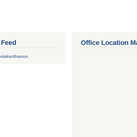
r Feed
Office Location M
eelakanthamun