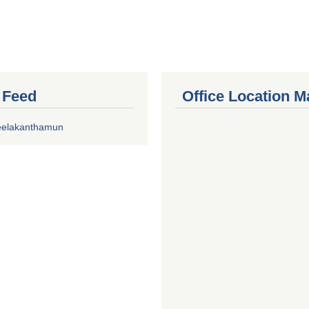
r Feed
Office Location M
eelakanthamun