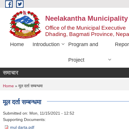
Skip to main content
Neelakantha Municipality
Office of the Municipal Executive
Dhading, Bagmati Province, Nepa
Home
Introduction
Program and
Repor
Project
समाचार
You are here
Home
» मूल दर्ता सम्बन्धमा
मूल दर्ता सम्बन्धमा
Submitted on:
Mon, 11/15/2021 - 12:52
Supporting Documents:
mul darta.pdf