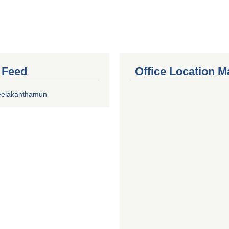
r Feed
Office Location M
eelakanthamun