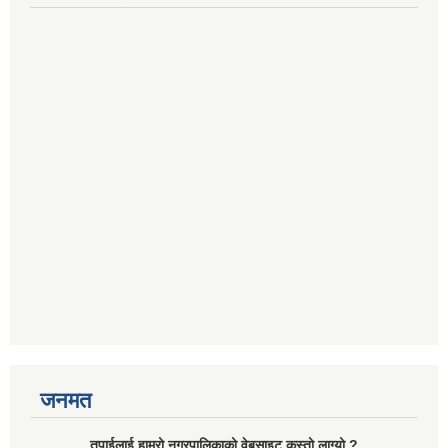
जनमत
तपाईलाई हाम्रो नगरपालिकाको वेबसाइट कस्तो लाग्यो ?