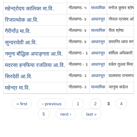
नीलकण्ठ- ५
माध्यामिक
मनोज कुमार श्रेष्ठ
महेन्द्रोदय कालिका मा.वि.
नीलकण्ठ- ४
आधारभूत
गोपाल प्रसाद अधि
रिजाल्थोक आ.वि.
नीलकण्ठ- ४
माध्यामिक
रीता श्रेष्ठ
गैरीगाँउ मा.वि.
नीलकण्ठ- ४
आधारभूत
दमयन्ति थापा मगर
सुन्दरादेवी आ.वि.
नीलकण्ठ - ३
आधारभूत
शर्मिला अधिकारी
नमुना बौद्धिक अपाङ्गता आ.वि.
नीलकण्ठ - ३
आधारभूत
वर्कत तुल्ला मिया
मदरसा हनफिया रजलिया आ.वि.
नीलकण्ठ- २
आधारभूत
दालमाया रानामगर
सिरदेवी आ.वि.
नीलकण्ठ- २
माध्यामिक
जानुमा कडेल
महेन्द्र मा.वि.
Pages
« first
‹ previous
1
2
3
4
5
next ›
last »