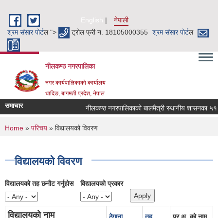
Skip to main content
English
नेपाली
श्रम संसार पाेर्ट
ल ">
ट्रोल फ्री न. 18105000355
श्रम संसार पाेर्ट
ल
नीलकण्ठ नगरपालिका
नगर कार्यपालिकाको कार्यालय
धादिङ, बागमती प्रदेश, नेपाल
समाचार
नीलकण्ठ नगरपालिकाको बालमैत्री स्थानीय शासनका ५१ वटा
You are here
Home
»
परिचय
» विद्यालयको विवरण
विद्यालयको विवरण
विद्यालयको तह छनौट गर्नुहोस
विद्यालयको प्रकार
विद्यालयको नाम
ठेगाना
तह
प्र.अ. को नाम