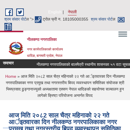
Skip to main content
English
नेपाली
श्रम संसार पाेर्ट
ल ">
ट्रोल फ्री न. 18105000355
श्रम संसार पाेर्ट
ल
नीलकण्ठ नगरपालिका
नगर कार्यपालिकाको कार्यालय
धादिङ, बागमती प्रदेश, नेपाल
समाचार
नीलकण्ठ नगरपालिकाको बालमैत्री स्थानीय शासनका ५१ वटा सूचकहरु
You are here
Home
» आज मिति २०८2 साल चैत्र महिनाको २२ गते आर्इतवारका दिन नीलकण्ठ
नगरपालिकाका नगर प्रमुख तथा नगरस्तरीय बिपद व्यवस्थापन समितिका संयोजक श्री
भिमप्रसाद ढुङ्गानाज्युको अध्यक्षतामा एक्सन नेपाल धादिङको सहयोगमा सञ्चालन हुन
लागेको क्रिष्टा परियोजना अन्तर्गत विपद
आज मिति २०८2 साल चैत्र महिनाको २२ गते
आर्इतवारका दिन नीलकण्ठ नगरपालिकाका नगर
प्रमुख तथा नगरस्तरीय बिपद व्यवस्थापन समितिका